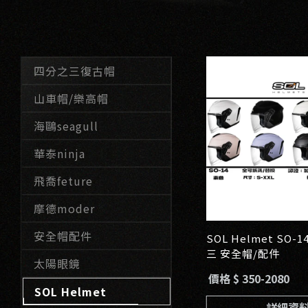
四分之三復古帽
山車帽/樂高帽
海鷗seagull
華泰ninja
飛喬feture
摩德moder
安全帽配件
SOL Helmet SO-
三 安全帽/配件
太陽眼鏡
價格 $ 350-2080
SOL Helmet
詳細資