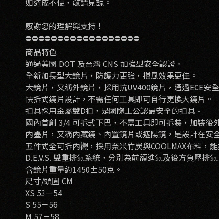
如造成不便，敬請見諒。
感謝您的理解與支持！
⛔️⛔️⛔️⛔️⛔️⛔️⛔️⛔️⛔️⛔️⛔️⛔️⛔️⛔️⛔️⛔️⛔️⛔️
商品特色
通過美國 DOT 及台灣 CNS 加強型安全認證。
全新加長型大鏡片，防護力更強，擋風效果更佳。
大鏡片，又稱外鏡片，採用抗UV400鏡片，通過ECE
快拆式鏡片設計，不需任何工具即可自行更換大鏡片。
扣具採用金屬雙D扣，是國際上公認最安全的扣具。
國內首創 3/4 可拆式下巴，不需工具即可拆裝，加裝
內墨片，又稱內藏鏡、內置鏡片或遮陽鏡，是設計在安全
五件式全可拆內襯，採用奈米竹炭與COOLMAX布料，
D.E.V.S. 雙重排氣系統，分別為前額進氣及後方負壓
含鏡片重量約1450±50克。
尺寸/頭圍 CM
XS 53－54
S 55－56
M 57－58