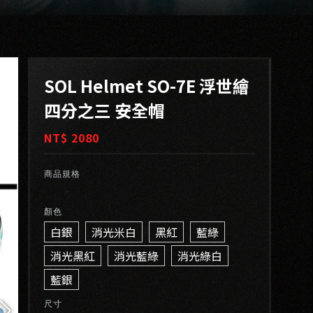
SOL Helmet SO-7E 浮世繪
四分之三 安全帽
NT$ 2080
商品規格
顏色
白銀
消光米白
黑紅
藍綠
消光黑紅
消光藍綠
消光綠白
藍銀
尺寸