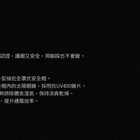
安全認證，護眼又安全，用腳踩也不會破。
後外型接近全罩式安全帽。
帽內的太陽眼鏡，採用抗UV400鏡片。
能夠排除體表溼氣，保持涼爽乾燥。
排氣，提升通風效率。