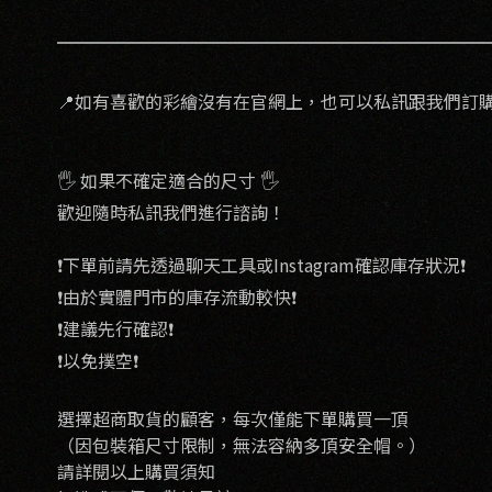
📍如有喜歡的彩繪沒有在官網上，也可以私訊跟我們訂購
🖐 如果不確定適合的尺寸 🖐
歡迎隨時私訊我們進行諮詢！
❗️下單前請先透過聊天工具或Instagram確認庫存狀況❗️
❗️由於實體門市的庫存流動較快❗️
❗️建議先行確認❗️
❗️以免撲空❗️
選擇超商取貨的顧客，每次僅能下單購買一頂
（因包裝箱尺寸限制，無法容納多頂安全帽。）
請詳閱以上購買須知