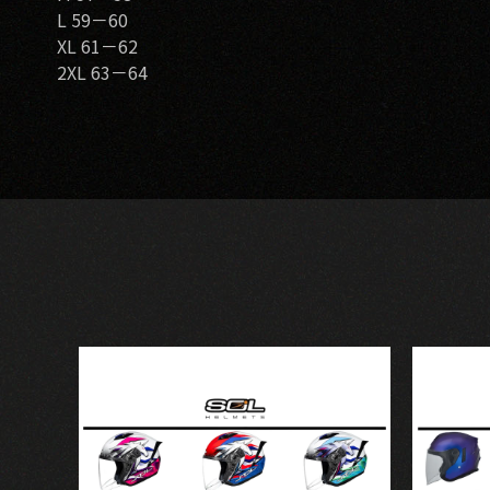
L 59－60
XL 61－62
2XL 63－64