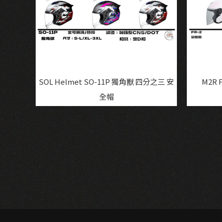
SOL Helmet SO-11P 獨角獸 四分之三 安
M2R
全帽