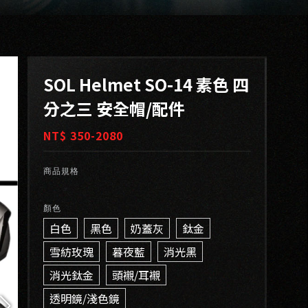
SOL Helmet SO-14 素色 四
分之三 安全帽/配件
NT$ 350-2080
商品規格
顏色
白色
黑色
奶蓋灰
鈦金
雪紡玫瑰
暮夜藍
消光黑
消光鈦金
頭襯/耳襯
透明鏡/淺色鏡