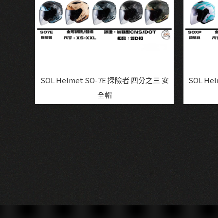
SOL Helmet SO-7E 探險者 四分之三 安
SOL He
全帽