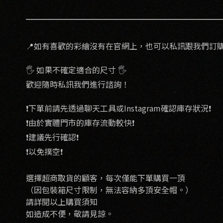
📍如有喜歡的彩繪沒有在官網上，也可以私訊跟我們訂購
🖐 如果不確定適合的尺寸 🖐
歡迎隨時私訊我們進行諮詢！
❗️下單前請先透過聊天工具或Instagram確認庫存狀況❗️
❗️由於實體門市的庫存流動較快❗️
❗️建議先行確認❗️
❗️以免撲空❗️
選擇超商取貨的顧客，每次僅能下單購買一頂
（因包裝箱尺寸限制，無法容納多頂安全帽。）
請詳閱以上購買須知
如造成不便，敬請見諒。