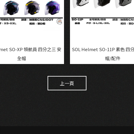
lmet SO-XP 領航員 四分之三 安
SOL Helmet SO-11P 素色 
全帽
帽/配件
上一頁