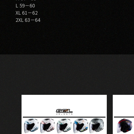
L 59－60
XL 61－62
2XL 63－64