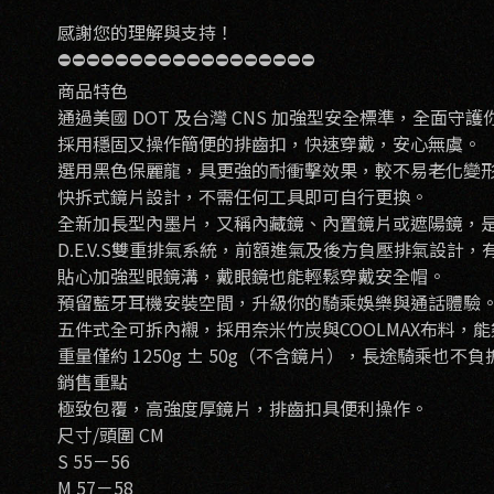
感謝您的理解與支持！
⛔️⛔️⛔️⛔️⛔️⛔️⛔️⛔️⛔️⛔️⛔️⛔️⛔️⛔️⛔️⛔️⛔️⛔️
商品特色
通過美國 DOT 及台灣 CNS 加強型安全標準，全面守
採用穩固又操作簡便的排齒扣，快速穿戴，安心無虞。
選用黑色保麗龍，具更強的耐衝擊效果，較不易老化變
快拆式鏡片設計，不需任何工具即可自行更換。
全新加長型內墨片，又稱內藏鏡、內置鏡片或遮陽鏡，是
D.E.V.S雙重排氣系統，前額進氣及後方負壓排氣設
貼心加強型眼鏡溝，戴眼鏡也能輕鬆穿戴安全帽。
預留藍牙耳機安裝空間，升級你的騎乘娛樂與通話體驗
五件式全可拆內襯，採用奈米竹炭與COOLMAX布料，
重量僅約 1250g ± 50g（不含鏡片），長途騎乘也不負
銷售重點
極致包覆，高強度厚鏡片，排齒扣具便利操作。
尺寸/頭圍 CM
S 55－56
M 57－58