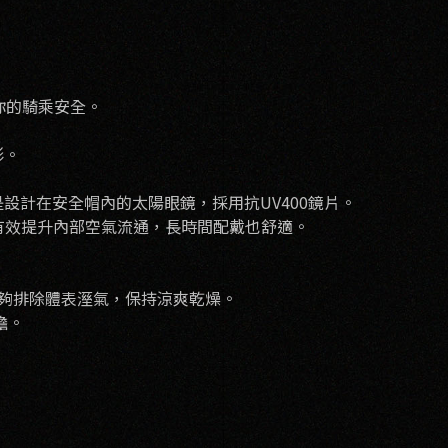
護你的騎乘安全。
形。
設計在安全帽內的太陽眼鏡，採用抗UV400鏡片。
計，有效提升內部空氣流通，長時間配戴也舒適。
。
能夠排除體表溼氣，保持涼爽乾燥。
擔。